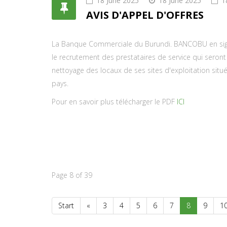
18 June 2025
18 June 2025
1
AVIS D'APPEL D'OFFRES
La Banque Commerciale du Burundi. BANCOBU en sigle
le recrutement des prestataires de service qui seront
nettoyage des locaux de ses sites d'exploitation situé
pays.
Pour en savoir plus télécharger le PDF
ICI
Page 8 of 39
Start
«
3
4
5
6
7
8
9
1