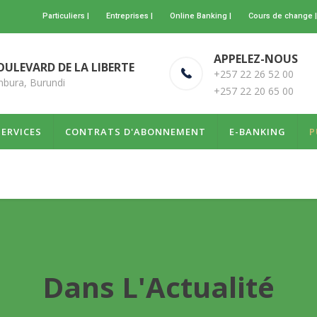
Particuliers |
Entreprises |
Online Banking |
Cours de change |
APPELEZ-NOUS
OULEVARD DE LA LIBERTE
+257 22 26 52 00
bura, Burundi
+257 22 20 65 00
SERVICES
CONTRATS D'ABONNEMENT
E-BANKING
P
Dans L'Actualité