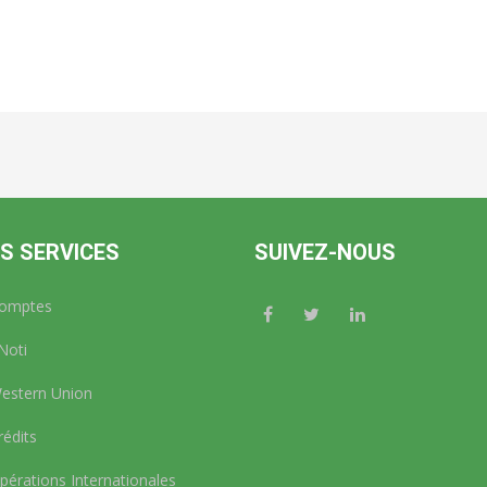
S SERVICES
SUIVEZ-NOUS
omptes
Noti
stern Union
édits
érations Internationales