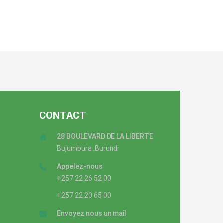
CONTACT
28 BOULEVARD DE LA LIBERTE
Bujumbura ,Burundi
Appelez-nous
+257 22 26 52 00
+257 22 20 65 00
Envoyez nous un mail