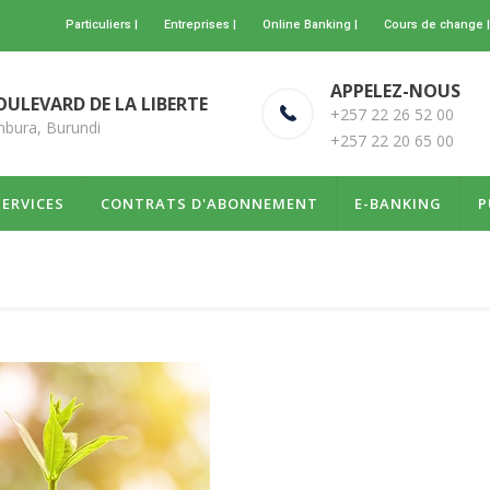
Particuliers |
Entreprises |
Online Banking |
Cours de change |
APPELEZ-NOUS
OULEVARD DE LA LIBERTE
+257 22 26 52 00
bura, Burundi
+257 22 20 65 00
SERVICES
CONTRATS D'ABONNEMENT
E-BANKING
P