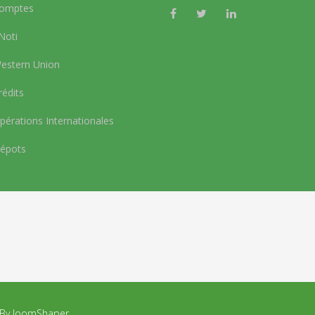
omptes
Noti
stern Union
édits
érations Internationales
épots
d By JoomShaper