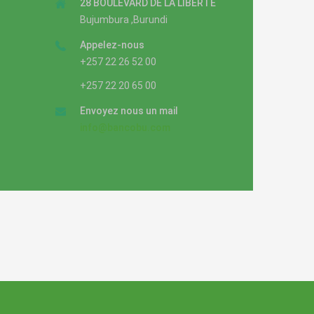
28 BOULEVARD DE LA LIBERTE
Bujumbura ,Burundi
Appelez-nous
+257 22 26 52 00
+257 22 20 65 00
Envoyez nous un mail
info@bancobu.com