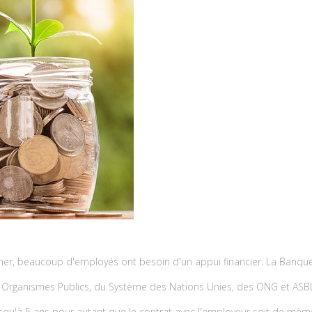
 cher, beaucoup d'employés ont besoin d'un appui financier. La Banq
es Organismes Publics, du Système des Nations Unies, des ONG et ASB
qu'à 5 ans pour autant que le contrat avec l'employeur soit de mêm