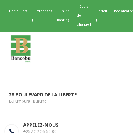
Cours
Particuliers
Entreprises
Online
eNoti
Réclamatio
de
|
|
Banking |
|
|
change |
28 BOULEVARD DE LA LIBERTE
Bujumbura, Burundi
APPELEZ-NOUS
+257 22 26 52 00