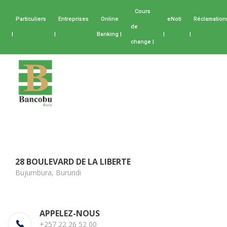
Cours
Particuliers
Entreprises
Online
eNoti
Réclamation
de
|
|
Banking |
|
|
change |
28 BOULEVARD DE LA LIBERTE
Bujumbura, Burundi
APPELEZ-NOUS
+257 22 26 52 00