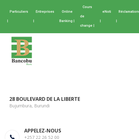
Cours
Particuliers
Entreprises
Online
eNoti
Réclamation
de
|
|
Banking |
|
|
change |
28 BOULEVARD DE LA LIBERTE
Bujumbura, Burundi
APPELEZ-NOUS
+257 22 26 52 00