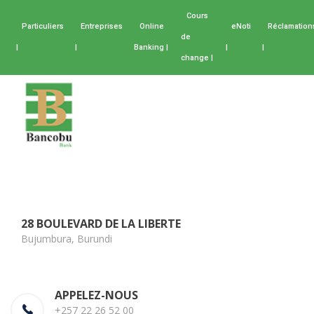
Cours
Particuliers
Entreprises
Online
eNoti
Réclamation
de
|
|
Banking |
|
|
change |
28 BOULEVARD DE LA LIBERTE
Bujumbura, Burundi
APPELEZ-NOUS
+257 22 26 52 00