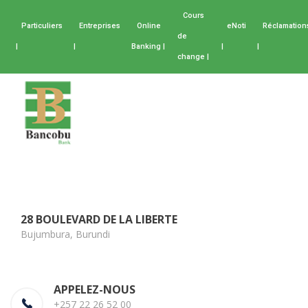
Cours
Particuliers
Entreprises
Online
eNoti
Réclamation
de
|
|
Banking |
|
|
change |
28 BOULEVARD DE LA LIBERTE
Bujumbura, Burundi
APPELEZ-NOUS
+257 22 26 52 00